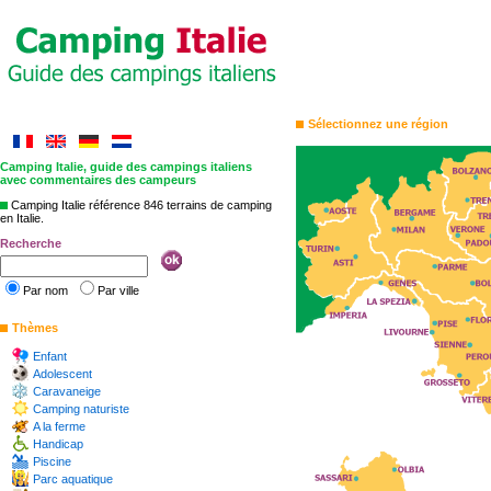
Sélectionnez une région
Camping Italie, guide des campings italiens
avec commentaires des campeurs
Camping Italie référence 846 terrains de camping
en Italie.
Recherche
Par nom
Par ville
Thèmes
Enfant
Adolescent
Caravaneige
Camping naturiste
A la ferme
Handicap
Piscine
Parc aquatique