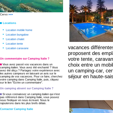
Cervo
>>>
Locations
•
Location mobile home
•
Location bungalow
•
Location chalet
•
Location tente
vacances différente
•
Location caravane
proposent des empl
votre tente, caravan
Un commentaire sur Camping Italie ?
choix entre un mobi
Vous avez passé vos vacances dans un
camping italien. Vous avez été enchanté ? Vous
un camping-car, cer
avez été déçu ? Partagez votre expérience avec
les autres campeurs en laissant un avis sur le
séjour en haute-sais
camping de vos vacances. Pour ce faire, cherchez
votre camping dans Camping Italie, puis, cliquez
sur le lien "Ecrire un commentaire".
Un camping absent sur Camping Italie ?
Si vous connaissez un camping italien qui n'est
pas référencé dans Camping Italie, vous pouvez
nous l'indiquer en nous écrivant. Nous le
rajouterons dans les plus brefs délais.
Contacter Camping Italie