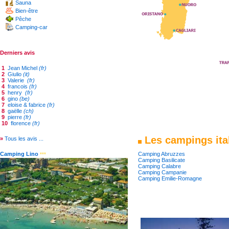
Sauna
Bien-être
Pêche
Camping-car
Derniers avis
1
Jean Michel
(fr)
2
Giulio
(it)
3
Valerie
(fr)
4
francois
(fr)
5
henry
(fr)
6
gino
(be)
7
eloise & fabrice
(fr)
8
gaëlle
(ch)
9
pierre
(fr)
10
florence
(fr)
Les campings ita
»
Tous les avis ...
Camping Abruzzes
Camping Lino
***
Camping Basilicate
Camping Calabre
Camping Campanie
Camping Emilie-Romagne