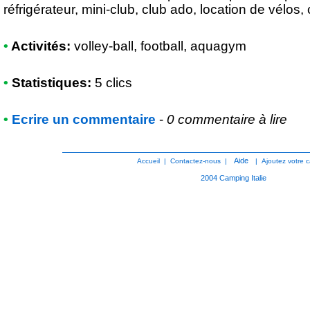
réfrigérateur, mini-club, club ado, location de vélos, c
•
Activités:
volley-ball, football, aquagym
•
Statistiques:
5 clics
•
Ecrire un commentaire
-
0 commentaire à lire
Aide
Accueil
|
Contactez-nous
|
|
Ajoutez votre 
2004
Camping Italie