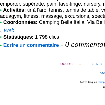
emporter, supérette, pain, lave-linge, nursery, m
•
Activités:
tir à l'arc, tennis, tennis de table, v
aquagym, fitness, massage, excursions, spect
•
Coordonnées:
Camping Bella Italia
, Via Bel
,
Web
•
Statistiques:
1 798 clics
-
0 commentair
•
Ecrire un commentaire
1
RESULTATS:
2
3
4
5
6
Accu
Autres langues
Campin
2