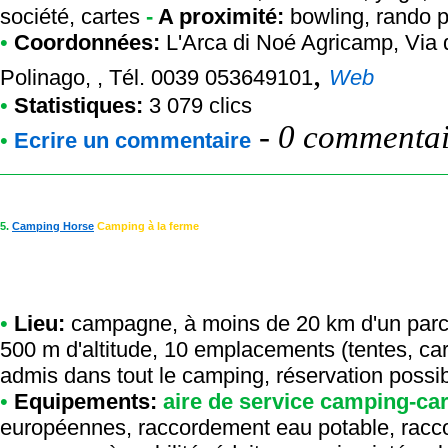
société, cartes
-
A proximité:
bowling, rando p
•
Coordonnées:
L'Arca di Noé Agricamp
, Via
,
Polinago, , Tél. 0039 053649101
Web
•
Statistiques:
3 079 clics
-
0 commentair
•
Ecrire un commentaire
5.
Camping Horse
Camping à la ferme
•
Lieu:
campagne, à moins de 20 km d'un parc n
500 m d'altitude, 10 emplacements (tentes, c
admis dans tout le camping, réservation possi
•
Equipements:
aire de service camping-ca
européennes, raccordement eau potable, racco