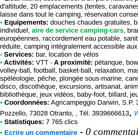
d'altitude, 20 emplacements (tentes, caravane
laisse dans tout le camping, réservation consei
•
Equipements:
douches chaudes gratuites, bar
individuel,
aire de service camping-cars
, br
européennes, raccordement eau potable, sanit
réduite, camping intégralement accessible aux 
-
Services:
bar, location de vélos
•
Activités:
VTT
-
A proximité:
pétanque, bowli
volley-ball, football, basket-ball, relaxation, m
spéléologie, pêche, plongée sous-marine, canoé
disco, discothèque, excursions, artisanat, anim
bibliothèque, jeux vidéos, baby-foot, billard, je
•
Coordonnées:
Agricampeggio Darwin
, S.P.
,
Pozzello, 73028 Otranto, , Tél. 3939666613
•
Statistiques:
7 765 clics
-
0 commentair
•
Ecrire un commentaire