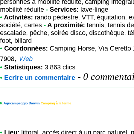
personnes à mobilité réduite, camping intégr
mobilité réduite
-
Services:
lave-linge
•
Activités:
rando pédestre, VTT, équitation, e
société, cartes
-
A proximité:
tennis, tennis de
escalade, pêche, soirée disco, discothèque, té
foot, billard
•
Coordonnées:
Camping Horse
, Via Ceretto
,
7908
Web
•
Statistiques:
3 863 clics
-
0 commentair
•
Ecrire un commentaire
6.
Agricampeggio Darwin
Camping à la ferme
•
Lieu:
littoral, accès direct à un parc naturel,