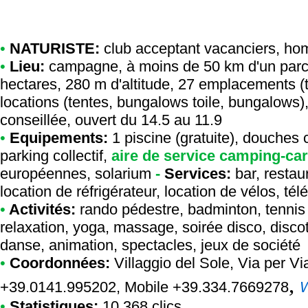
•
NATURISTE:
club acceptant vacanciers
,
hom
•
Lieu:
campagne, à moins de 50 km d'un parc 
hectares, 280 m d'altitude, 27 emplacements (
locations (tentes, bungalows toile, bungalows),
conseillée, ouvert du 14.5 au 11.9
•
Equipements:
1 piscine (gratuite), douches 
parking collectif,
aire de service camping-ca
européennes, solarium
-
Services:
bar, restau
location de réfrigérateur, location de vélos, té
•
Activités:
rando pédestre, badminton, tennis de
relaxation, yoga, massage, soirée disco, disco
danse, animation, spectacles, jeux de société
•
Coordonnées:
Villaggio del Sole
, Via per Vi
,
+39.0141.995202, Mobile +39.334.7669278
•
Statistiques:
10 368 clics