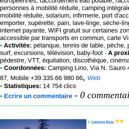
européennes, raccordement eau potable, racco
personnes à mobilité réduite, camping intégr
mobilité réduite, solarium, infirmerie, port d'acc
emporter, supérette, pain, lave-linge, sèche-lin
internet payante, WIFI gratuit sur certaines zon
accessible par transports en commun, carte V
•
Activités:
pétanque, tennis de table, pêche, 
surf, excursions, télévision, baby-foot
-
A prox
pédestre, VTT, équitation, discothèque, ciném
•
Coordonnées:
Camping Lino
, Via N. Sauro 
,
87, Mobile +39.335.66 980 66
Web
•
Statistiques:
14 754 clics
-
0 commentair
•
Ecrire un commentaire
2.
Camping Rosa