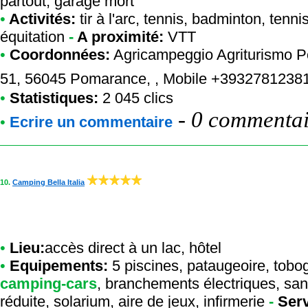
partout, garage mort
•
Activités:
tir à l'arc, tennis, badminton, tennis
équitation
-
A proximité:
VTT
•
Coordonnées:
Agricampeggio Agriturismo 
51, 56045 Pomarance, , Mobile +3932781238
•
Statistiques:
2 045 clics
-
0 commentair
•
Ecrire un commentaire
10.
Camping Bella Italia
•
Lieu:
accès direct à un lac, hôtel
•
Equipements:
5 piscines, pataugeoire, tobo
camping-cars
, branchements électriques, san
réduite, solarium, aire de jeux, infirmerie
-
Serv