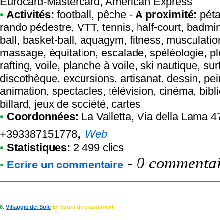
Eurocard-Mastercard, American Express
•
Activités:
football, pêche
-
A proximité:
pétan
rando pédestre, VTT, tennis, half-court, badmin
ball, basket-ball, aquagym, fitness, musculation
massage, équitation, escalade, spéléologie, 
rafting, voile, planche à voile, ski nautique, sur
discothèque, excursions, artisanat, dessin, pei
animation, spectacles, télévision, cinéma, bibl
billard, jeux de société, cartes
•
Coordonnées:
La Valletta
, Via della Lama 4
,
+393387151778
Web
•
Statistiques:
2 499 clics
-
0 commentair
•
Ecrire un commentaire
8.
Villaggio del Sole
En cours de classement