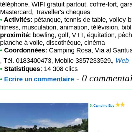
téléphone, WIFI gratuit partout, coffre-fort, ga
Mastercard, Traveller's cheques
•
Activités:
pétanque, tennis de table, volley-ba
fitness, musculation, animation, télévision, bib
proximité:
bowling, golf, VTT, équitation, pêch
planche à voile, discothèque, cinéma
•
Coordonnées:
Camping Rosa
, Via al Santu
,
, Tél. 0183400473, Mobile 3357233529
Web
•
Statistiques:
14 308 clics
-
0 commentair
•
Ecrire un commentaire
3.
Camping Edy