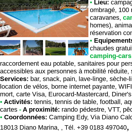
•
Lieu:
campagn
ombragé, 100 m
caravanes,
ca
homes), anima
réservation con
•
Equipement
chaudes gratuit
camping-cars
raccordement eau potable, sanitaires pour pers
accessibles aux personnes à mobilité réduite, 
Services:
bar, snack, pain, lave-linge, sèche-li
location de vélos, borne internet payante, WIFI 
mort, carte Visa, Eurocard-Mastercard, Diner'
•
Activités:
tennis, tennis de table, football, a
cartes
-
A proximité:
rando pédestre, VTT, pê
•
Coordonnées:
Camping Edy
, Via Diano Cal
,
18013 Diano Marina, , Tél. +39 0183 497040