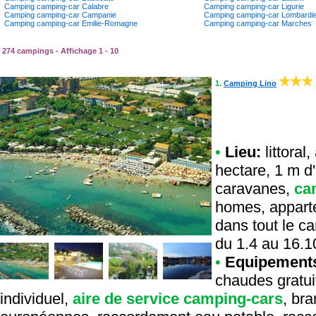
Camping camping-car Calabre
Camping camping-car Ligurie
Camping camping-car Campanie
Camping camping-car Lombardi
Camping camping-car Emilie-Romagne
Camping camping-car Marches
274 campings - Affichage 1 - 10
1.
Camping Lino
•
Lieu:
littoral
hectare, 1 m d
caravanes,
ca
homes, appart
dans tout le ca
du 1.4 au 16.1
•
Equipement
chaudes gratui
individuel,
aire de service camping-cars
, br