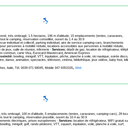
lonné, très ombragé, 1.5 hectares, 196 m d'altitude, 15 emplacements (tentes, caravanes,
out le camping, réservation conseillée, ouvert du 1.4 au 30.9
ue individuel et collectif, parking individuel, aire de service camping-cars, branchements
our personnes à mobilité réduite, locations accessibles aux personnes à mobilité réduite,
de jeux, salle de réunion, infirmerie
-
Services:
dépôt de gaz, location de réfrigérateur, télé
rts en commun, carte Visa, Eurocard-Mastercard, American Express
roximité:
bowling, minigolf, VTT, équitation, pêche, planche à voile, ski nautique, soirée disco
re, danse, animation, spectacles, télévision, cinéma, bibliothèque, jeux vidéos, baby-foot, bill
,
ches, Italie, Tél. 0039 071 68045, Mobile 347-9353155
Web
nné, très ombragé, 100 m d'altitude, 5 emplacements (tentes, caravanes, camping-cars), 28 loc
 tout le camping, réservation possible, ouvert du 10.4 au 30.9
hements électriques, prises européennes
-
Services:
location de réfrigérateur, WIFI gratuit su
bowling, minigolf, golf, rando pédestre, VTT, squash, équitation, voile, planche à voile, surf,