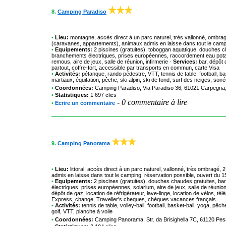
8.
Camping Paradiso
•
Lieu:
montagne, accès direct à un parc naturel, très vallonné, ombrag
(caravanes, appartements), animaux admis en laisse dans tout le campin
•
Equipements:
2 piscines (gratuites), toboggan aquatique, douches ch
branchements électriques, prises européennes, raccordement eau potabl
remous, aire de jeux, salle de réunion, infirmerie
-
Services:
bar, dépôt d
partout, coffre-fort, accessible par transports en commun, carte Visa
•
Activités:
pétanque, rando pédestre, VTT, tennis de table, football, bas
martiaux, équitation, pêche, ski alpin, ski de fond, surf des neiges, soi
•
Coordonnées:
Camping Paradiso
, Via Paradiso 36, 61021 Carpegna
•
Statistiques:
1 697 clics
-
0 commentaire à lire
•
Ecrire un commentaire
9.
Camping Panorama
•
Lieu:
littoral, accès direct à un parc naturel, vallonné, très ombragé
admis en laisse dans tout le camping, réservation possible, ouvert du 1
•
Equipements:
2 piscines (gratuites), douches chaudes gratuites, barb
électriques, prises européennes, solarium, aire de jeux, salle de réunion,
dépôt de gaz, location de réfrigérateur, lave-linge, location de vélos, t
Express, change, Traveller's cheques, chèques vacances français
•
Activités:
tennis de table, volley-ball, football, basket-ball, yoga, pêc
golf, VTT, planche à voile
•
Coordonnées:
Camping Panorama
, Str. da Brisighella 7C, 61120 P