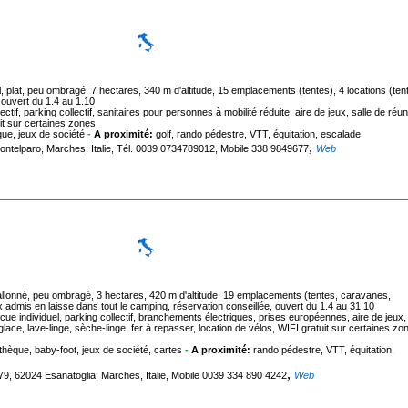
plat, peu ombragé, 7 hectares, 340 m d'altitude, 15 emplacements (tentes), 4 locations (ten
 ouvert du 1.4 au 1.10
tif, parking collectif, sanitaires pour personnes à mobilité réduite, aire de jeux, salle de réu
uit sur certaines zones
ue, jeux de société
-
A proximité:
golf, rando pédestre, VTT, équitation, escalade
,
Montelparo, Marches, Italie, Tél. 0039 0734789012, Mobile 338 9849677
Web
allonné, peu ombragé, 3 hectares, 420 m d'altitude, 19 emplacements (tentes, caravanes,
x admis en laisse dans tout le camping, réservation conseillée, ouvert du 1.4 au 31.10
ue individuel, parking collectif, branchements électriques, prises européennes, aire de jeux, 
glace, lave-linge, sèche-linge, fer à repasser, location de vélos, WIFI gratuit sur certaines zo
othèque, baby-foot, jeux de société, cartes
-
A proximité:
rando pédestre, VTT, équitation,
,
79, 62024 Esanatoglia, Marches, Italie, Mobile 0039 334 890 4242
Web