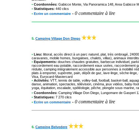
•
Coordonnées:
Gabicce Monte
, Via Panoramica 148, Area Gabicce M
•
Statistiques:
440 clics
-
0 commentaire à lire
•
Ecrire un commentaire
5.
Camping Village Don Diego
•
Lieu:
littoral, accès direct à un parc naturel, plat, très ombragé, 24
caravanes, mobile homes, bungalows, chalets, villas), animaux interdits
•
Equipements:
douches chaudes gratuites, barbecue individuel, parki
raccordement eau potable, raccordement eaux usées, raccordement gaz, 
réduite, camping intégralement accessible aux personnes à mobilité réduit
plats à emporter, supérette, pain, dépôt de gaz, lave-linge, sèche-linge
Visa, Eurocard-Mastercard
•
Activités:
VTT, tennis de table, volley-ball, football, basket-ball, aq
danse, animation, spectacles, télévision, cinéma, jeux vidéos, baby-foot,
yoga, équitation, escalade, spéléologie, pêche, plongée sous-marine, raft
•
Coordonnées:
Camping Village Don Diego
, Lungomare de Gasperi 12
•
Statistiques:
7 270 clics
-
0 commentaire à lire
•
Ecrire un commentaire
6.
Camping Belvedere