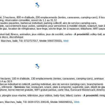
é, 3 hectares, 800 m d'altitude, 200 emplacements (tentes, caravanes, camping-cars), 6 loc
g, réservation conseillée, ouvert du 1.1 au 31.12
audes payantes, barbecue individuel, parking collectif, aire de service camping-cars,
e, raccordement eaux usées, sanitaires pour personnes à mobilité réduite, solarium, bain 
e gaz, location de réfrigérateur, lave-linge, sèche-linge, fer à repasser, téléphone, WIFI paya
ket-ball, fitness, animation, jeux vidéos, jeux de société, cartes
-
A proximité:
volley-ball, a
rée disco, discothèque
,
, Marches, Italie, Tél. 0722727017, Mobile 3393725553
Web
, 2 hectares, 100 m d'altitude, 130 emplacements (tentes, caravanes, camping-cars), animaux
5.4 au 30.9
ecue individuel et collectif, parking individuel, aire de service camping-cars, branchements
 infirmerie
-
Services:
bar, restaurant, snack, plats à emporter, supérette, pain, dépôt de gla
éléphone, borne internet gratuite, WIFI gratuit partout, carte Visa, Eurocard-Mastercard, Americ
he, plongée sous-marine, télévision, jeux vidéos, baby-foot, billard, cartes
-
A proximité:
minig
,
esaro, Marches, Italie, Tél. 0039 0721 208145, Mobile 3460098311
Web