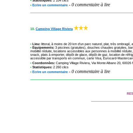
•
Statistiques:
2 104 clics
-
0 commentaire à lire
•
Ecrire un commentaire
10.
Camping Village Riviera
•
Lieu:
littoral, à moins de 20 km d'un parc naturel, plat, très ombragé,
•
Equipements:
3 piscines (gratuites), douches chaudes gratuites, barb
mobilité réduite, locations accessibles aux personnes à mobilité réduit
snack, plats à emporter, dépôt de glace, dépôt de gaz, location de réfrig
accessible par transports en commun, carte Visa, Eurocard-Masterca
•
Coordonnées:
Camping Village Riviera
, Via Monte Albano 20, 60026
•
Statistiques:
2 260 clics
-
0 commentaire à lire
•
Ecrire un commentaire
RE