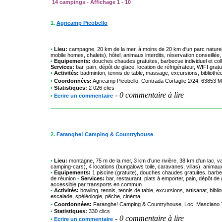
14 campings - Affichage 1 - 10
1.
Agricamp Picobello
•
Lieu:
campagne, 20 km de la mer, à moins de 20 km d'un parc naturel, 
mobile homes, chalets), hôtel, animaux interdits, réservation conseillée,
•
Equipements:
douches chaudes gratuites, barbecue individuel et collec
Services:
bar, pain, dépôt de glace, location de réfrigérateur, WIFI grat
•
Activités:
badminton, tennis de table, massage, excursions, bibliothèq
•
Coordonnées:
Agricamp Picobello
, Contrada Cortaglie 2/24, 63853 
•
Statistiques:
2 026 clics
-
0 commentaire à lire
•
Ecrire un commentaire
2.
Faranghe! Camping & Countryhouse
•
Lieu:
montagne, 75 m de la mer, 3 km d'une rivière, 38 km d'un lac, v
camping-cars), 4 locations (bungalows toile, caravanes, villas), animau
•
Equipements:
1 piscine (gratuite), douches chaudes gratuites, barbec
de réunion
-
Services:
bar, restaurant, plats à emporter, pain, dépôt de 
accessible par transports en commun
•
Activités:
bowling, tennis, tennis de table, excursions, artisanat, bibli
escalade, spéléologie, pêche, cinéma
•
Coordonnées:
Faranghe! Camping & Countryhouse
, Loc. Masciano 
•
Statistiques:
330 clics
-
0 commentaire à lire
•
Ecrire un commentaire