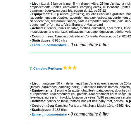
•
Lieu:
littoral, 2 km de la mer, 5 km d'une rivière, 25 km d'un lac, à mo
emplacements (tentes, caravanes, camping-cars), 10 locations (tentes,
camping, réservation possible, ouvert du 1.1 au 31.12
•
Equipements:
2 piscines (gratuites), douches chaudes gratuites, barb
raccordement eau potable, raccordement eaux usées, raccordement gaz, s
Services:
bar, restaurant, snack, plats à emporter, supérette, pain, dépô
zones, coffre-fort, carte Visa, Eurocard-Mastercard
•
Activités:
tennis, tennis de table, football, animation, spectacles, télév
musculation, arts martiaux, relaxation, massage, équitation, pêche, voile
•
Coordonnées:
Camping Belvedere
, Contrada Montecucco 19, 62012 
•
Statistiques:
6 918 clics
-
0 commentaire à lire
•
Ecrire un commentaire
7.
Camping Perticara
•
Lieu:
montagne, 50 km de la mer, 7 km d'une rivière, à moins de 20 k
(tentes, caravanes, camping-cars), 7 locations (mobile homes, chalets, 
•
Equipements:
1 piscine (gratuite, chauffée), pataugeoire, douches ch
européennes, raccordement eau potable, raccordement eaux usées, sol
lave-linge, nursery, mini-club, location de vélos, WIFI payant sur cert
•
Activités:
tennis de table, football, basket-ball, baby-foot, cartes
-
A p
•
Coordonnées:
Camping Perticara
, Via Serra Masini 10/d, 47863 Nov
•
Statistiques:
2 185 clics
-
0 commentaire à lire
•
Ecrire un commentaire