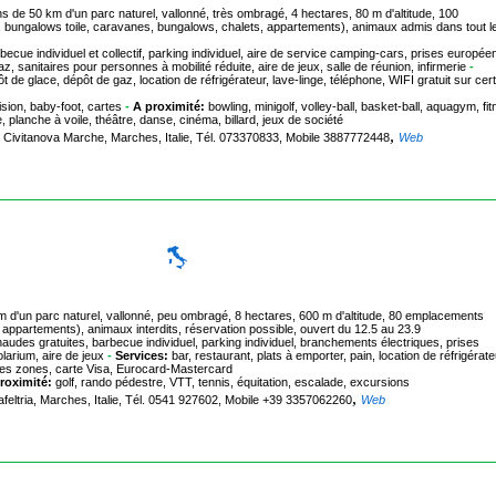
ins de 50 km d'un parc naturel, vallonné, très ombragé, 4 hectares, 80 m d'altitude, 100
 bungalows toile, caravanes, bungalows, chalets, appartements), animaux admis dans tout l
ecue individuel et collectif, parking individuel, aire de service camping-cars, prises europée
anitaires pour personnes à mobilité réduite, aire de jeux, salle de réunion, infirmerie
-
t de glace, dépôt de gaz, location de réfrigérateur, lave-linge, téléphone, WIFI gratuit sur cer
ision, baby-foot, cartes
-
A proximité:
bowling, minigolf, volley-ball, basket-ball, aquagym, fit
, planche à voile, théâtre, danse, cinéma, billard, jeux de société
,
Civitanova Marche, Marches, Italie, Tél. 073370833, Mobile 3887772448
Web
m d'un parc naturel, vallonné, peu ombragé, 8 hectares, 600 m d'altitude, 80 emplacements
appartements), animaux interdits, réservation possible, ouvert du 12.5 au 23.9
audes gratuites, barbecue individuel, parking individuel, branchements électriques, prises
arium, aire de jeux
-
Services:
bar, restaurant, plats à emporter, pain, location de réfrigérate
aines zones, carte Visa, Eurocard-Mastercard
roximité:
golf, rando pédestre, VTT, tennis, équitation, escalade, excursions
,
afeltria, Marches, Italie, Tél. 0541 927602, Mobile +39 3357062260
Web