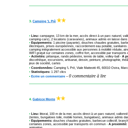
3.
Camping 'L Prè
•
Lieu:
campagne, 13 km de la mer, accès direct à un parc naturel, val
camping-cars), 2 locations (caravanes), animaux admis en laisse dans t
•
Equipements:
1 piscine (payante), douches chaudes gratuites, barbec
électriques, prises européennes, raccordement eau potable, sanitaires p
camping intégralement accessible aux personnes à mobilité réduite, aire 
WIFI gratuit sur certaines zones, coffre-fort, accessible par transpo
•
Activités:
pétanque, rando pédestre, tennis de table, volley-ball
-
A p
discothèque, excursions, artisanat, dessin, peinture, photographie, théât
jeux de société, cartes
•
Coordonnées:
Camping 'L Prè
, Viale Matteotti 45, 60010 Ostra, Mar
•
Statistiques:
1 297 clics
-
0 commentaire à lire
•
Ecrire un commentaire
4.
Gabicce Monte
•
Lieu:
littoral, 100 m de la mer, accès direct à un parc naturel, vallo
(tentes, bungalows toile, mobile homes, bungalows), animaux admis dans
•
Equipements:
douches chaudes gratuites, barbecue collectif, branc
certaines zones, accessible par transports en commun
-
A proximité:
animation