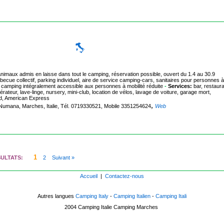
 animaux admis en laisse dans tout le camping, réservation possible, ouvert du 1.4 au 30.9
ecue collectif, parking individuel, aire de service camping-cars, sanitaires pour personnes à
e, camping intégralement accessible aux personnes à mobilité réduite
-
Services:
bar, restaura
érateur, lave-linge, nursery, mini-club, location de vélos, lavage de voiture, garage mort,
rd, American Express
,
 Numana, Marches, Italie, Tél. 0719330521, Mobile 3351254624
Web
1
SULTATS:
2
Suivant »
Accueil
|
Contactez-nous
Autres langues
Camping Italy
-
Camping Italien
-
Camping Itali
2004
Camping Italie
Camping Marches