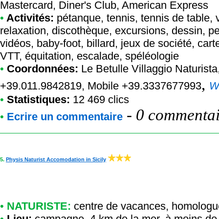
Mastercard, Diner's Club, American Express
•
Activités:
pétanque, tennis, tennis de table, v
relaxation, discothèque, excursions, dessin, pei
vidéos, baby-foot, billard, jeux de société, cart
VTT, équitation, escalade, spéléologie
•
Coordonnées:
Le Betulle Villaggio Naturista
,
+39.011.9842819, Mobile +39.3337677993
W
•
Statistiques:
12 469 clics
-
0 commentair
•
Ecrire un commentaire
5.
Physis Naturist Accomodation in Sicily
•
NATURISTE:
centre de vacances
,
homologu
•
Lieu:
campagne, 4 km de la mer, à moins de 20