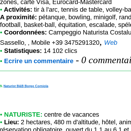
zones, carte Visa, Eurocard-Mastercard
•
Activités:
tir à l'arc, tennis de table, volley-b
A proximité:
pétanque, bowling, minigolf, ran
football, basket-ball, équitation, escalade, spé
•
Coordonnées:
Campeggio Naturista Costal
,
Sassello, , Mobile +39 3475291320
Web
•
Statistiques:
14 102 clics
-
0 commentair
•
Ecrire un commentaire
9.
Naturist B&B Borgo Corniola
•
NATURISTE:
centre de vacances
•
Lieu:
2 hectares, 480 m d'altitude, hôtel, an
réservation obligatoire, ouvert du 1.1 au 6.1 et