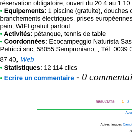
réservation obligatoire, ouvert du 20.4 au 1.10
•
Equipements:
1 piscine (gratuite), douches c
branchements électriques, prises européennes,
pain, WIFI gratuit partout
•
Activités:
pétanque, tennis de table
•
Coordonnées:
Ecocampeggio Naturista Sa
Petricci snc, 58055 Semproniano, , Tél. 0039
,
87 40
Web
•
Statistiques:
12 114 clics
-
0 commentair
•
Ecrire un commentaire
1
RESULTATS:
2
Accu
Autres langues
Campin
2