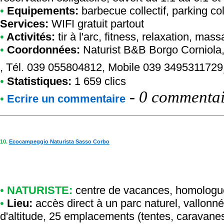
•
Equipements:
barbecue collectif, parking co
Services:
WIFI gratuit partout
•
Activités:
tir à l'arc, fitness, relaxation, mas
•
Coordonnées:
Naturist B&B Borgo Corniola
, Tél. 039 055804812, Mobile 039 3495311729
•
Statistiques:
1 659 clics
-
0 commentair
•
Ecrire un commentaire
10.
Ecocampeggio Naturista Sasso Corbo
•
NATURISTE:
centre de vacances
,
homologu
•
Lieu:
accès direct à un parc naturel, vallonn
d'altitude, 25 emplacements (tentes, caravanes