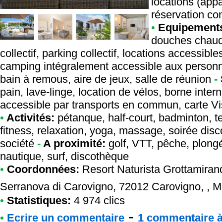
locations (app
réservation con
•
Equipement
douches chaude
collectif, parking collectif, locations accessibl
camping intégralement accessible aux personne
bain à remous, aire de jeux, salle de réunion
-
pain, lave-linge, location de vélos, borne intern
accessible par transports en commun, carte V
•
Activités:
pétanque, half-court, badminton, te
fitness, relaxation, yoga, massage, soirée disc
société
-
A proximité:
golf, VTT, pêche, plongé
nautique, surf, discothèque
•
Coordonnées:
Resort Naturista Grottamiran
Serranova di Carovigno, 72012 Carovigno, , M
•
Statistiques:
4 974 clics
-
•
Ecrire un commentaire
1 commentaire à 