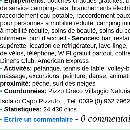
•
Equipements:
douches chaudes gratuites, barb
de service camping-cars, branchements électr
raccordement eau potable, raccordement eaux 
pour personnes à mobilité réduite, camping i
à mobilité réduite, soins de beauté, soins du co
infirmerie, port d'accueil
-
Services:
bar, restau
supérette, location de réfrigérateur, lave-linge,
de vélos, téléphone, WIFI gratuit partout, coffr
Diner's Club, American Express
•
Activités:
pétanque, tennis de table, volley-ba
massage, excursions, peinture, danse, animatio
proximité:
pêche, surf des neiges
•
Coordonnées:
Pizzo Greco Villaggio Naturis
Isola di Capo Rizzuto, , Tél. 0039 (0) 962 796
•
Statistiques:
24 430 clics
-
0 commentair
•
Ecrire un commentaire