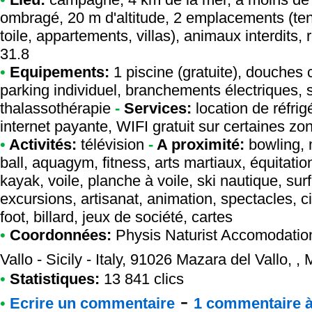
ombragé, 20 m d'altitude, 2 emplacements (ten
toile, appartements, villas), animaux interdits,
31.8
•
Equipements:
1 piscine (gratuite), douches 
parking individuel, branchements électriques, 
thalassothérapie
-
Services:
location de réfrig
internet payante, WIFI gratuit sur certaines zo
•
Activités:
télévision
-
A proximité:
bowling, m
ball, aquagym, fitness, arts martiaux, équitat
kayak, voile, planche à voile, ski nautique, sur
excursions, artisanat, animation, spectacles, c
foot, billard, jeux de société, cartes
•
Coordonnées:
Physis Naturist Accomodation 
Vallo - Sicily - Italy, 91026 Mazara del Vallo,
•
Statistiques:
13 841 clics
-
•
Ecrire un commentaire
1 commentaire à 