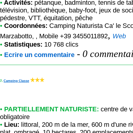
•
Activités:
pétanque, badminton, tennis de tabl
télévision, bibliothèque, baby-foot, jeux de soc
pédestre, VTT, équitation, pêche
•
Coordonnées:
Camping Naturista Ca' le Sc
,
Marzabotto, , Mobile +39 3455011892
Web
•
Statistiques:
10 768 clics
-
0 commentair
•
Ecrire un commentaire
7.
Camping Classe
•
PARTIELLEMENT NATURISTE:
centre de 
obligatoire
•
Lieu:
littoral, 200 m de la mer, 600 m d'une ri
plat, ombragé, 10 hectares, 200 emplacements