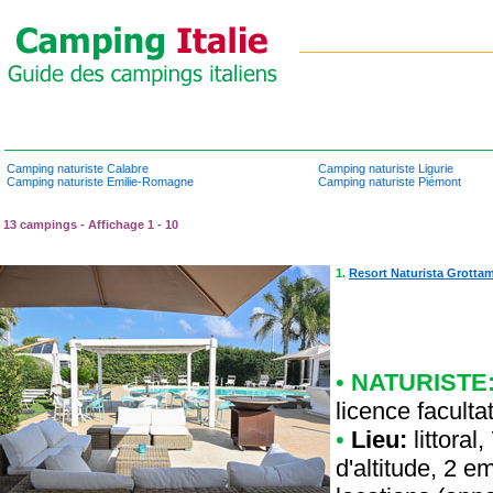
Camping naturiste Calabre
Camping naturiste Ligurie
Camping naturiste Emilie-Romagne
Camping naturiste Piémont
13 campings - Affichage 1 - 10
1.
Resort Naturista Grotta
•
NATURISTE
licence faculta
•
Lieu:
littoral
d'altitude, 2 