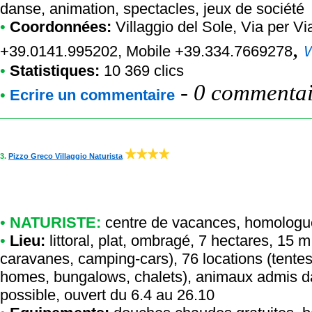
danse, animation, spectacles, jeux de société
•
Coordonnées:
Villaggio del Sole
, Via per Vi
,
+39.0141.995202, Mobile +39.334.7669278
•
Statistiques:
10 369 clics
-
0 commentair
•
Ecrire un commentaire
3.
Pizzo Greco Villaggio Naturista
•
NATURISTE:
centre de vacances
,
homologu
•
Lieu:
littoral, plat, ombragé, 7 hectares, 15 
caravanes, camping-cars), 76 locations (tente
homes, bungalows, chalets), animaux admis da
possible, ouvert du 6.4 au 26.10