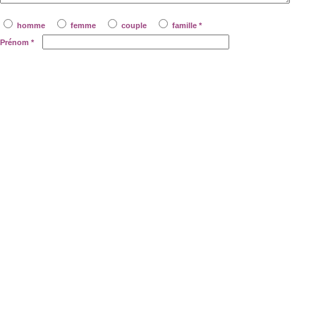
homme
femme
couple
famille *
Prénom
*