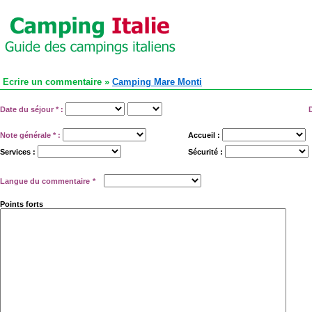
Ecrire un commentaire »
Camping Mare Monti
Date du séjour
*
:
Note générale
*
:
Accueil :
Services :
Sécurité :
Langue du commentaire
*
Points forts