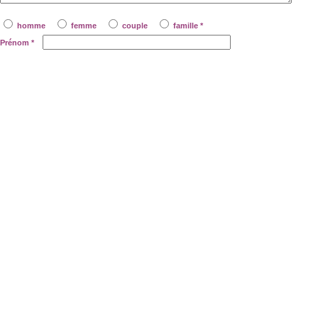
homme
femme
couple
famille *
Prénom
*