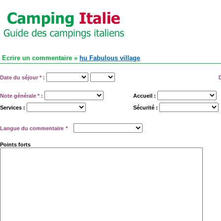
Ecrire un commentaire »
hu Fabulous village
Date du séjour
*
:
Note générale
*
:
Accueil :
Services :
Sécurité :
Langue du commentaire
*
Points forts