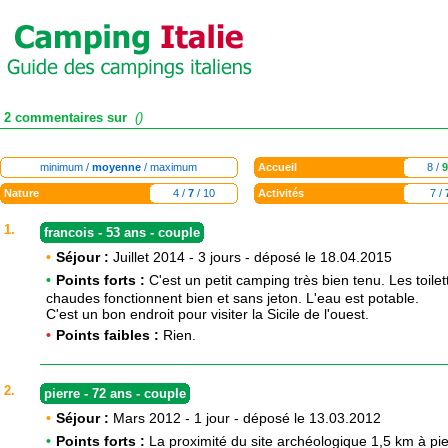
2 commentaires sur
()
minimum /
moyenne
/ maximum
Accueil
8 /
9
Nature
4 /
7
/ 10
Activités
7 /
1.
francois - 53 ans - couple
•
Séjour :
Juillet 2014 - 3 jours - déposé le 18.04.2015
•
Points forts :
C'est un petit camping très bien tenu. Les toile
chaudes fonctionnent bien et sans jeton. L'eau est potable.
C'est un bon endroit pour visiter la Sicile de l'ouest.
•
Points faibles :
Rien.
2.
pierre - 72 ans - couple
•
Séjour :
Mars 2012 - 1 jour - déposé le 13.03.2012
•
Points forts :
La proximité du site archéologique 1,5 km à pie