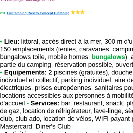
291 campings - Affichage 201 - 210
201.
EurCamping Roseto Concept Glamping
•
Lieu:
littoral, accès direct à la mer, 300 m d'
150 emplacements (tentes, caravanes, camping-
bungalows toile, mobile homes,
bungalows
),
partie du camping, réservation possible, ouver
•
Equipements:
2 piscines (gratuites), douch
individuel et collectif, parking individuel, air
électriques, prises européennes, sanitaires po
locations accessibles aux personnes à mobilité 
d'accueil
-
Services:
bar, restaurant, snack, pl
de gaz, location de réfrigérateur, lave-linge, sè
club, club ado, location de vélos, WIFI payant 
Mastercard, Diner's Club