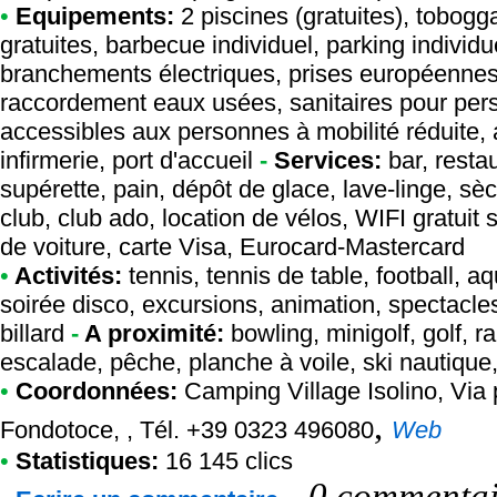
•
Equipements:
2 piscines (gratuites), tobog
gratuites, barbecue individuel, parking individ
branchements électriques, prises européennes
raccordement eaux usées, sanitaires pour perso
accessibles aux personnes à mobilité réduite, a
infirmerie, port d'accueil
-
Services:
bar, restau
supérette, pain, dépôt de glace, lave-linge, sèc
club, club ado, location de vélos, WIFI gratuit 
de voiture, carte Visa, Eurocard-Mastercard
•
Activités:
tennis, tennis de table, football, a
soirée disco, excursions, animation, spectacles
billard
-
A proximité:
bowling, minigolf, golf, r
escalade, pêche, planche à voile, ski nautiqu
•
Coordonnées:
Camping Village Isolino
, Via
,
Fondotoce, , Tél. +39 0323 496080
Web
•
Statistiques:
16 145 clics
-
0 commentair