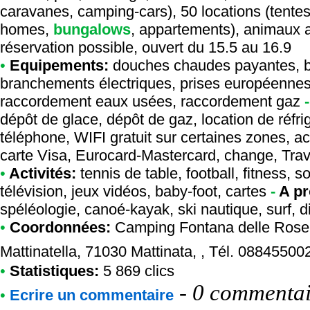
caravanes, camping-cars), 50 locations (tente
homes,
bungalows
, appartements), animaux a
réservation possible, ouvert du 15.5 au 16.9
•
Equipements:
douches chaudes payantes, barb
branchements électriques, prises européennes
raccordement eaux usées, raccordement gaz
dépôt de glace, dépôt de gaz, location de réfrig
téléphone, WIFI gratuit sur certaines zones, 
carte Visa, Eurocard-Mastercard, change, Trav
•
Activités:
tennis de table, football, fitness, 
télévision, jeux vidéos, baby-foot, cartes
-
A pr
spéléologie, canoé-kayak, ski nautique, surf, 
•
Coordonnées:
Camping Fontana delle Rose
Mattinatella, 71030 Mattinata, , Tél. 0884550
•
Statistiques:
5 869 clics
-
0 commentair
•
Ecrire un commentaire