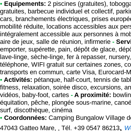
•
Equipements:
2 piscines (gratuites), tobog
gratuites, barbecue individuel et collectif, park
cars, branchements électriques, prises europé
mobilité réduite, locations accessibles aux pe
intégralement accessible aux personnes à mobil
aire de jeux, salle de réunion, infirmerie
-
Serv
emporter, supérette, pain, dépôt de glace, dépô
lave-linge, sèche-linge, fer à repasser, nursery
téléphone, WIFI gratuit sur certaines zones, co
transports en commun, carte Visa, Eurocard-M
•
Activités:
pétanque, half-court, tennis de tabl
fitness, relaxation, soirée disco, excursions, a
vidéos, baby-foot, cartes
-
A proximité:
bowling
équitation, pêche, plongée sous-marine, canoé-
surf, discothèque, cinéma
•
Coordonnées:
Camping Bungalow Village d
,
47043 Gatteo Mare, , Tél. +39 0547 86213
W