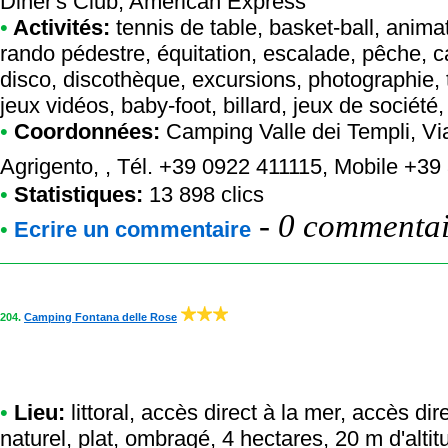
Diner's Club, American Express
•
Activités:
tennis de table, basket-ball, animat
rando pédestre, équitation, escalade, pêche, c
disco, discothèque, excursions, photographie, 
jeux vidéos, baby-foot, billard, jeux de société,
•
Coordonnées:
Camping Valle dei Templi
, V
Agrigento, , Tél. +39 0922 411115, Mobile +3
•
Statistiques:
13 898 clics
-
0 commentair
•
Ecrire un commentaire
204.
Camping Fontana delle Rose
•
Lieu:
littoral, accès direct à la mer, accès dir
naturel, plat, ombragé, 4 hectares, 20 m d'alt