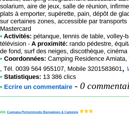
solarium, aire de jeux, salle de réunion, infirme
plats à emporter, supérette, pain, dépôt de glac
sur certaines zones, accessible par transport
Mastercard
•
Activités:
pétanque, tennis de table, volley-ba
télévision
-
A proximité:
rando pédestre, équita
de fond, surf des neiges, discothèque, cinéma
•
Coordonnées:
Camping Residence Amiata
,
,
, Tél. 0039 564 955107, Mobile 3201583601
•
Statistiques:
13 386 clics
-
0 commentair
•
Ecrire un commentaire
210.
Cugnana Portorotondo Bungalows & Camping