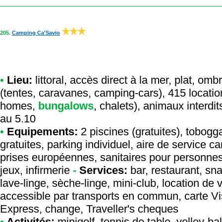
205.
Camping Ca'Savio
•
Lieu:
littoral, accès direct à la mer, plat, 
(tentes, caravanes, camping-cars), 415 locatio
homes,
bungalows
, chalets), animaux interdit
au 5.10
•
Equipements:
2 piscines (gratuites), tobog
gratuites, parking individuel, aire de service 
prises européennes, sanitaires pour personnes 
jeux, infirmerie
-
Services:
bar, restaurant, sna
lave-linge, sèche-linge, mini-club, location de
accessible par transports en commun, carte V
Express, change, Traveller's cheques
•
Activités:
minigolf, tennis de table, volley-ba