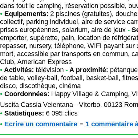
dans tout le camping, réservation possible, ouv
•
Equipements:
2 piscines (gratuites), douch
collectif, parking individuel, aire de service 
prises européennes, solarium, aire de jeux
-
S
emporter, supérette, pain, location de réfrigérat
repasser, nursery, téléphone, WIFI payant sur c
mort, accessible par transports en commun, ca
Club, American Express
•
Activités:
télévision
-
A proximité:
pétanque, 
de table, volley-ball, football, basket-ball, fitn
disco, discothèque, cinéma
•
Coordonnées:
Happy Village & Camping
, V
Uscita Cassia Veientana - Viterbo, 00123 Rom
•
Statistiques:
6 095 clics
-
•
Ecrire un commentaire
1 commentaire à 