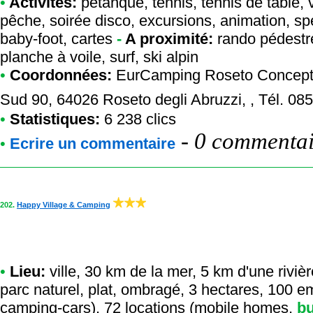
•
Activités:
pétanque, tennis, tennis de table, vo
pêche, soirée disco, excursions, animation, spe
baby-foot, cartes
-
A proximité:
rando pédestre,
planche à voile, surf, ski alpin
•
Coordonnées:
EurCamping Roseto Concept
Sud 90, 64026 Roseto degli Abruzzi, , Tél. 0
•
Statistiques:
6 238 clics
-
0 commentair
•
Ecrire un commentaire
202.
Happy Village & Camping
•
Lieu:
ville, 30 km de la mer, 5 km d'une rivièr
parc naturel, plat, ombragé, 3 hectares, 100 
camping-cars), 72 locations (mobile homes,
b