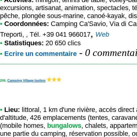
excursions, artisanat, animation, spectacles, té
pêche, plongée sous-marine, canoé-kayak, di
•
Coordonnées:
Camping Ca'Savio
, Via di C
,
Treporti, , Tél. +39 041 966017
Web
•
Statistiques:
20 650 clics
-
0 commentair
•
Ecrire un commentaire
206.
Camping Village Isolino
•
Lieu:
littoral, 1 km d'une rivière, accès dire
d'altitude, 426 emplacements (tentes, caravan
(mobile homes,
bungalows
, chalets, apparte
une partie du camping, réservation possible, o