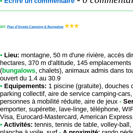
•
Ecrire un commentaire
207.
Pian d'Oneda Camping & Bungalow
•
Lieu:
montagne, 50 m d'une rivière, accès dir
hectares, 370 m d'altitude, 145 emplacements 
(
bungalows
, chalets), animaux admis dans tou
ouvert du 1.4 au 30.9
•
Equipements:
1 piscine (gratuite), douches 
parking collectif, aire de service camping-cars
personnes à mobilité réduite, aire de jeux
-
Ser
emporter, supérette, lave-linge, téléphone, WI
Visa, Eurocard-Mastercard, American Express
•
Activités:
tennis, tennis de table, volley-ball,
planche à voile, surf
-
A proximité:
rando pédes