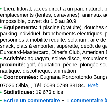
•
Lieu:
littoral, accès direct à un parc naturel,
emplacements (tentes, caravanes), animaux ad
impossible, ouvert du 1.5 au 30.9
•
Equipements:
1 piscine (gratuite), douches 
parking individuel, branchements électriques, 
personnes à mobilité réduite, solarium, aire de
snack, plats à emporter, supérette, dépôt de ga
Eurocard-Mastercard, Diner's Club, American 
•
Activités:
aquagym, soirée disco, excursions,
proximité:
golf, équitation, pêche, plongée sou
nautique, discothèque, animation
•
Coordonnées:
Cugnana Portorotondo Bung
,
07026 Olbia, , Tél. 0039 0799 33184
Web
•
Statistiques:
19 673 clics
-
•
Ecrire un commentaire
1 commentaire à 