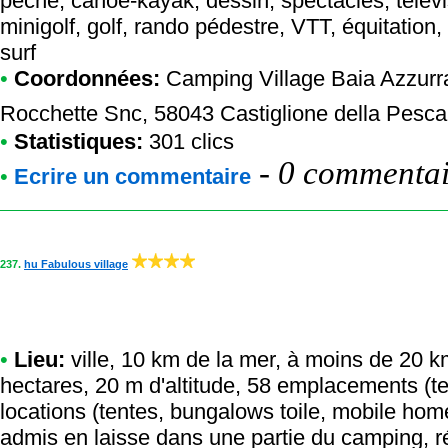
pêche, canoé-kayak, dessin, spectacles, télévi
minigolf, golf, rando pédestre, VTT, équitation
surf
•
Coordonnées:
Camping Village Baia Azzurr
Rocchette Snc, 58043 Castiglione della Pesca
•
Statistiques:
301 clics
-
0 commentair
•
Ecrire un commentaire
237.
hu Fabulous village
•
Lieu:
ville, 10 km de la mer, à moins de 20 k
hectares, 20 m d'altitude, 58 emplacements (t
locations (tentes, bungalows toile, mobile ho
admis en laisse dans une partie du camping, ré