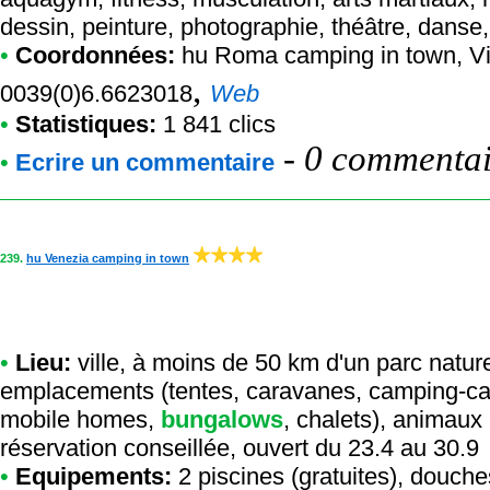
dessin, peinture, photographie, théâtre, danse,
•
Coordonnées:
hu Roma camping in town
, V
,
0039(0)6.6623018
Web
•
Statistiques:
1 841 clics
-
0 commentair
•
Ecrire un commentaire
239.
hu Venezia camping in town
•
Lieu:
ville, à moins de 50 km d'un parc nature
emplacements (tentes, caravanes, camping-cars
mobile homes,
bungalows
, chalets), animaux
réservation conseillée, ouvert du 23.4 au 30.9
•
Equipements:
2 piscines (gratuites), douch