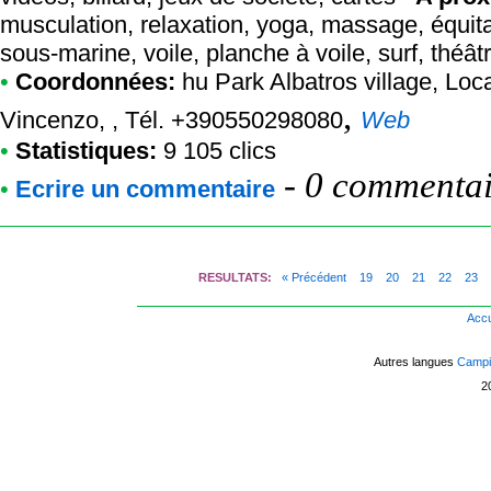
musculation, relaxation, yoga, massage, équita
sous-marine, voile, planche à voile, surf, théâ
•
Coordonnées:
hu Park Albatros village
, Loc
,
Vincenzo, , Tél. +390550298080
Web
•
Statistiques:
9 105 clics
-
0 commentair
•
Ecrire un commentaire
RESULTATS:
« Précédent
19
20
21
22
23
Accu
Autres langues
Campin
2