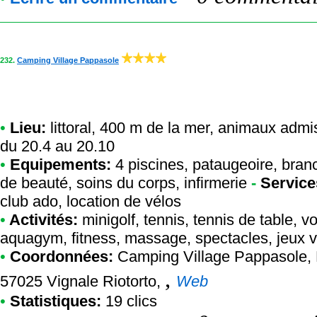
232.
Camping Village Pappasole
•
Lieu:
littoral, 400 m de la mer, animaux admi
du 20.4 au 20.10
•
Equipements:
4 piscines, pataugeoire, bran
de beauté, soins du corps, infirmerie
-
Service
club ado, location de vélos
•
Activités:
minigolf, tennis, tennis de table, vol
aquagym, fitness, massage, spectacles, jeux v
•
Coordonnées:
Camping Village Pappasole
,
,
57025 Vignale Riotorto,
Web
•
Statistiques:
19 clics