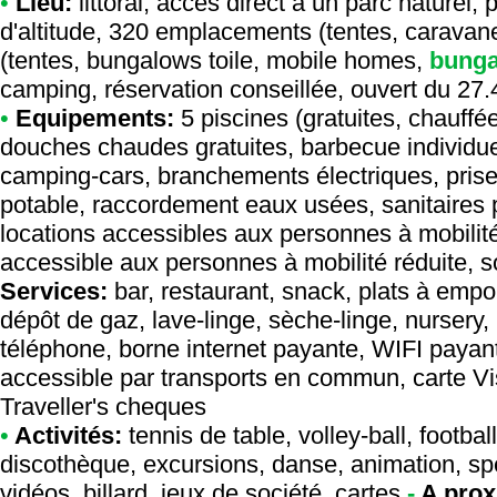
•
Lieu:
littoral, accès direct à un parc naturel,
d'altitude, 320 emplacements (tentes, caravan
(tentes, bungalows toile, mobile homes,
bung
camping, réservation conseillée, ouvert du 27.
•
Equipements:
5 piscines (gratuites, chauffé
douches chaudes gratuites, barbecue individuel,
camping-cars, branchements électriques, pri
potable, raccordement eaux usées, sanitaires 
locations accessibles aux personnes à mobilit
accessible aux personnes à mobilité réduite, so
Services:
bar, restaurant, snack, plats à empor
dépôt de gaz, lave-linge, sèche-linge, nursery, 
téléphone, borne internet payante, WIFI payant 
accessible par transports en commun, carte V
Traveller's cheques
•
Activités:
tennis de table, volley-ball, footbal
discothèque, excursions, danse, animation, spec
vidéos, billard, jeux de société, cartes
-
A prox