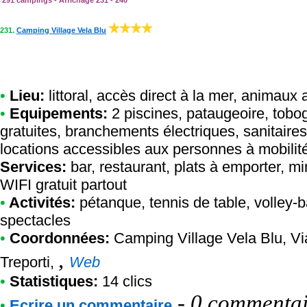
291 campings - Affichage 231 - 240
231.
Camping Village Vela Blu
•
Lieu:
littoral, accès direct à la mer, animaux
•
Equipements:
2 piscines, pataugeoire, tob
gratuites, branchements électriques, sanitaires
locations accessibles aux personnes à mobilité
Services:
bar, restaurant, plats à emporter, mi
WIFI gratuit partout
•
Activités:
pétanque, tennis de table, volley-ba
spectacles
•
Coordonnées:
Camping Village Vela Blu
, V
,
Treporti,
Web
•
Statistiques:
14 clics
-
0 commentair
•
Ecrire un commentaire