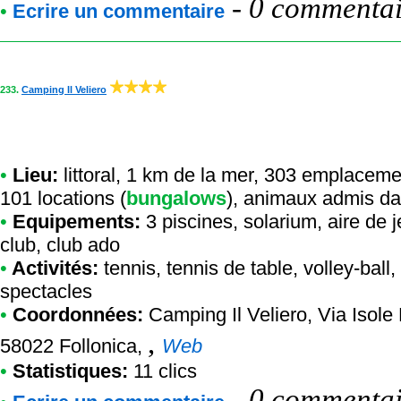
-
0 commentair
•
Ecrire un commentaire
233.
Camping Il Veliero
•
Lieu:
littoral, 1 km de la mer, 303 emplaceme
101 locations (
bungalows
), animaux admis da
•
Equipements:
3 piscines, solarium, aire de 
club, club ado
•
Activités:
tennis, tennis de table, volley-ball,
spectacles
•
Coordonnées:
Camping Il Veliero
, Via Isole
,
58022 Follonica,
Web
•
Statistiques:
11 clics
-
0 commentair