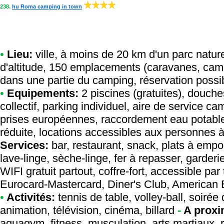
238.
hu Roma camping in town
•
Lieu:
ville, à moins de 20 km d'un parc nature
d'altitude, 150 emplacements (caravanes, cam
dans une partie du camping, réservation possib
•
Equipements:
2 piscines (gratuites), douch
collectif, parking individuel, aire de service 
prises européennes, raccordement eau potable,
réduite, locations accessibles aux personnes à 
Services:
bar, restaurant, snack, plats à empor
lave-linge, sèche-linge, fer à repasser, garderi
WIFI gratuit partout, coffre-fort, accessible p
Eurocard-Mastercard, Diner's Club, American 
•
Activités:
tennis de table, volley-ball, soirée
animation, télévision, cinéma, billard
-
A proxi
aquagym, fitness, musculation, arts martiaux, 