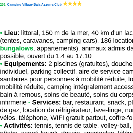
236.
Camping Village Baia Azzurra Club
•
Lieu:
littoral, 150 m de la mer, 40 km d'un la
(tentes, caravanes, camping-cars), 186 locati
bungalows
, appartements), animaux admis da
possible, ouvert du 1.4 au 17.10
•
Equipements:
2 piscines (gratuites), douch
individuel, parking collectif, aire de service 
sanitaires pour personnes à mobilité réduite, 
mobilité réduite, camping intégralement access
bain à remous, soins de beauté, soins du corps,
infirmerie
-
Services:
bar, restaurant, snack, p
de gaz, location de réfrigérateur, lave-linge, nu
vélos, téléphone, WIFI gratuit partout, coffre-f
•
Activités:
tennis, tennis de table, volley-ball,