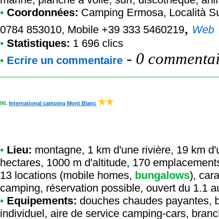
•
Coordonnées:
Camping Ermosa
, Località S
,
0784 853010, Mobile +39 333 5460219
Web
•
Statistiques:
1 696 clics
-
0 commentair
•
Ecrire un commentaire
90.
International camping Mont Blanc
•
Lieu:
montagne, 1 km d'une rivière, 19 km d'u
hectares, 1000 m d'altitude, 170 emplacements
13 locations (mobile homes,
bungalows
), car
camping, réservation possible, ouvert du 1.1 a
•
Equipements:
douches chaudes payantes, bar
individuel, aire de service camping-cars, bran