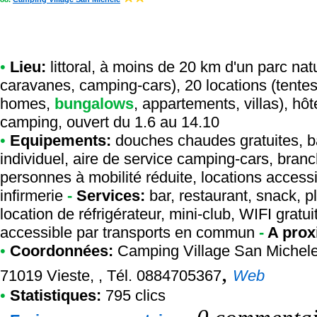
•
Lieu:
littoral, à moins de 20 km d'un parc na
caravanes, camping-cars), 20 locations (tente
homes,
bungalows
, appartements, villas), hô
camping, ouvert du 1.6 au 14.10
•
Equipements:
douches chaudes gratuites, bar
individuel, aire de service camping-cars, bran
personnes à mobilité réduite, locations access
infirmerie
-
Services:
bar, restaurant, snack, pl
location de réfrigérateur, mini-club, WIFI gratu
accessible par transports en commun
-
A prox
•
Coordonnées:
Camping Village San Michel
,
71019 Vieste, , Tél. 0884705367
Web
•
Statistiques:
795 clics