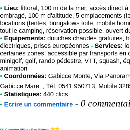
•
Lieu:
littoral, 100 m de la mer, accès direct à
ombragé, 100 m d'altitude, 5 emplacements (t
locations (tentes, bungalows toile, mobile ho
tout le camping, réservation possible, ouvert d
•
Equipements:
douches chaudes gratuites, b
électriques, prises européennes
-
Services:
lo
certaines zones, accessible par transports e
minigolf, golf, rando pédestre, VTT, squash, équi
animation
•
Coordonnées:
Gabicce Monte
, Via Panoram
Gabicce Mare, , Tél. 0541 950713, Mobile 32
•
Statistiques:
440 clics
-
0 commentair
•
Ecrire un commentaire
88.
Camping Village San Michele