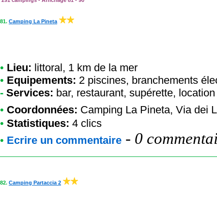
291 campings - Affichage 81 - 90
81.
Camping La Pineta
•
Lieu:
littoral, 1 km de la mer
•
Equipements:
2 piscines, branchements élec
-
Services:
bar, restaurant, supérette, location
•
Coordonnées:
Camping La Pineta
, Via dei
•
Statistiques:
4 clics
-
0 commentair
•
Ecrire un commentaire
82.
Camping Partaccia 2