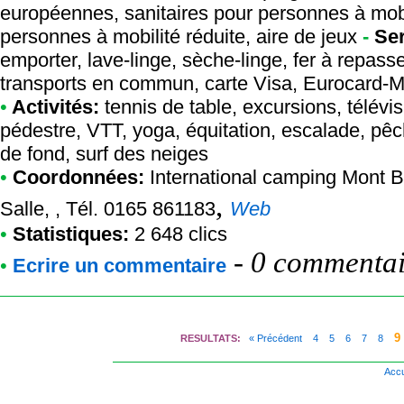
européennes, sanitaires pour personnes à mobil
personnes à mobilité réduite, aire de jeux
-
Ser
emporter, lave-linge, sèche-linge, fer à repasse
transports en commun, carte Visa, Eurocard-M
•
Activités:
tennis de table, excursions, télévis
pédestre, VTT, yoga, équitation, escalade, pêch
de fond, surf des neiges
•
Coordonnées:
International camping Mont B
,
Salle, , Tél. 0165 861183
Web
•
Statistiques:
2 648 clics
-
0 commentair
•
Ecrire un commentaire
9
RESULTATS:
« Précédent
4
5
6
7
8
Accu