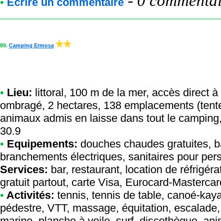
-
0 commentair
•
Ecrire un commentaire
89.
Camping Ermosa
•
Lieu:
littoral, 100 m de la mer, accès direct à 
ombragé, 2 hectares, 138 emplacements (tente
animaux admis en laisse dans tout le camping, 
30.9
•
Equipements:
douches chaudes gratuites, bar
branchements électriques, sanitaires pour pers
Services:
bar, restaurant, location de réfrigéra
gratuit partout, carte Visa, Eurocard-Mastercar
•
Activités:
tennis, tennis de table, canoé-kaya
pédestre, VTT, massage, équitation, escalade,
marine, planche à voile, surf, discothèque, an