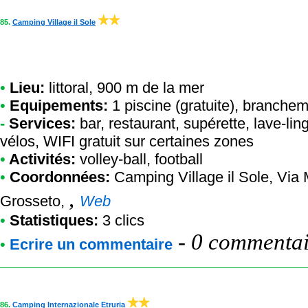
85.
Camping Village il Sole
•
Lieu:
littoral, 900 m de la mer
•
Equipements:
1 piscine (gratuite), branchem
-
Services:
bar, restaurant, supérette, lave-lin
vélos, WIFI gratuit sur certaines zones
•
Activités:
volley-ball, football
•
Coordonnées:
Camping Village il Sole
, Via
,
Grosseto,
Web
•
Statistiques:
3 clics
-
0 commentair
•
Ecrire un commentaire
86.
Camping Internazionale Etruria