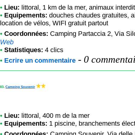
•
Lieu:
littoral, 1 km de la mer, animaux interdi
•
Equipements:
douches chaudes gratuites, ai
location de vélos, WIFI gratuit partout
•
Coordonnées:
Camping Partaccia 2
, Via Si
Web
•
Statistiques:
4 clics
-
0 commentair
•
Ecrire un commentaire
83.
Camping Souvenir
•
Lieu:
littoral, 400 m de la mer
•
Equipements:
1 piscine, branchements élect
•
Coordonnées:
Camping Souvenir
, Via dell