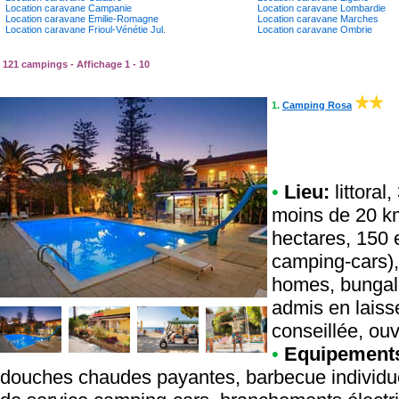
Location caravane Campanie
Location caravane Lombardie
Location caravane Emilie-Romagne
Location caravane Marches
Location caravane Frioul-Vénétie Jul.
Location caravane Ombrie
121 campings - Affichage 1 - 10
1.
Camping Rosa
•
Lieu:
littoral
moins de 20 km
hectares, 150 
camping-cars),
homes, bungal
admis en laiss
conseillée, ou
•
Equipement
douches chaudes payantes, barbecue individuel e