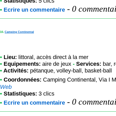
•
Statistiques:
5 clics
-
0 commentair
•
Ecrire un commentaire
10.
Camping Continental
•
Lieu:
littoral, accès direct à la mer
•
Equipements:
aire de jeux
-
Services:
bar, r
•
Activités:
pétanque, volley-ball, basket-ball
•
Coordonnées:
Camping Continental
, Via I
Web
•
Statistiques:
3 clics
-
0 commentair
•
Ecrire un commentaire