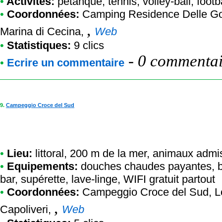
•
Activités:
pétanque, tennis, volley-ball, footb
•
Coordonnées:
Camping Residence Delle Go
,
Marina di Cecina,
Web
•
Statistiques:
9 clics
-
0 commentair
•
Ecrire un commentaire
9.
Campeggio Croce del Sud
•
Lieu:
littoral, 200 m de la mer, animaux adm
•
Equipements:
douches chaudes payantes, b
bar, supérette, lave-linge, WIFI gratuit partout
•
Coordonnées:
Campeggio Croce del Sud
, 
,
Capoliveri,
Web