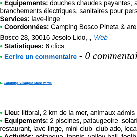
•
Equipements:
douches chaudes payantes, ai
branchements électriques, sanitaires pour pers
Services:
lave-linge
•
Coordonnées:
Camping Bosco Pineta & ar
,
Bosco 28, 30016 Jesolo Lido,
Web
•
Statistiques:
6 clics
-
0 commentair
•
Ecrire un commentaire
6.
Camping Villaggio Mare Verde
•
Lieu:
littoral, 2 km de la mer, animaux admi
•
Equipements:
2 piscines, pataugeoire, solar
restaurant, lave-linge, mini-club, club ado, loc
•
Activités:
pétanque, tennis, volley-ball, foot