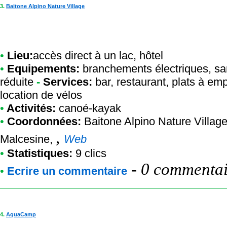
3.
Baitone Alpino Nature Village
•
Lieu:
accès direct à un lac, hôtel
•
Equipements:
branchements électriques, san
réduite
-
Services:
bar, restaurant, plats à emp
location de vélos
•
Activités:
canoé-kayak
•
Coordonnées:
Baitone Alpino Nature Villag
,
Malcesine,
Web
•
Statistiques:
9 clics
-
0 commentair
•
Ecrire un commentaire
4.
AquaCamp