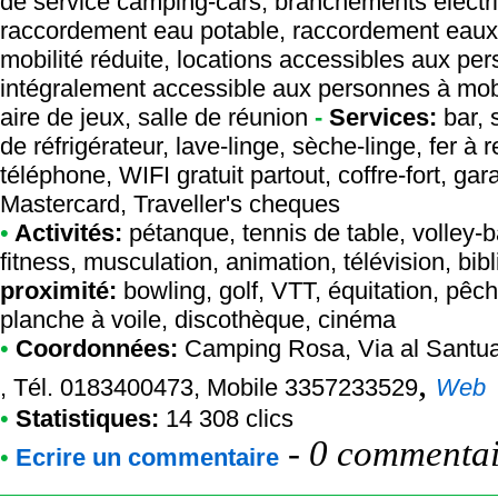
de service camping-cars, branchements électr
raccordement eau potable, raccordement eaux 
mobilité réduite, locations accessibles aux pe
intégralement accessible aux personnes à mobil
aire de jeux, salle de réunion
-
Services:
bar, 
de réfrigérateur, lave-linge, sèche-linge, fer à 
téléphone, WIFI gratuit partout, coffre-fort, ga
Mastercard, Traveller's cheques
•
Activités:
pétanque, tennis de table, volley-ba
fitness, musculation, animation, télévision, bib
proximité:
bowling, golf, VTT, équitation, pêch
planche à voile, discothèque, cinéma
•
Coordonnées:
Camping Rosa
, Via al Santu
,
, Tél. 0183400473, Mobile 3357233529
Web
•
Statistiques:
14 308 clics
-
0 commentair
•
Ecrire un commentaire